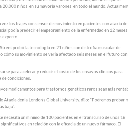
a 20.000 niños, en su mayoría varones, en todo el mundo. Actualmen
 vez los trajes con sensor de movimiento en pacientes con ataxia de
ficial podía predecir el empeoramiento de la enfermedad en 12 meses,
n experto.
treet probó la tecnología en 21 niños con distrofia muscular de
jo cómo su movimiento se vería afectado seis meses en el futuro con
arse para acelerar y reducir el costo de los ensayos clínicos para
 de condiciones.
uevos medicamentos para trastornos genéticos raros sean más rentab
de Ataxia denla London’s Global University, dijo: “Podremos probar 
s bajo”.
 se necesita un mínimo de 100 pacientes en el transcurso de unos 18
ignificativos en relación con la eficacia de un nuevo fármaco. El