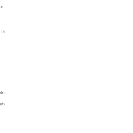
te
 la
les.
más