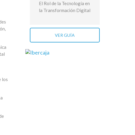
El Rol de la Tecnología en
la Transformación Digital
des
ón,
VER GUÍA
nica
tal
 los
ra
de