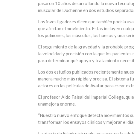
pasaron 10 años desarrollando la nueva tecnologí
muscular de Duchenne en dos estudios separado
Los investigadores dicen que también podría us
que afectan el movimiento. Estas incluyen cualqui
los pulmones, los músculos, los huesos y una seri
El seguimiento de la gravedad y la probable pro
la velocidad y precisión con la que los pacientes
para determinar qué apoyo y tratamiento necesita
Los dos estudios publicados recientemente mues
manera mucho más rápida y precisa. El sistema fu
actores en las películas de Avatar para crear extr
El profesor Aldo Faisal del Imperial College, quien
unamejora enorme.
“Nuestro nuevo enfoque detecta movimientos suti
transformar los ensayos clínicos y mejorar el dia
La ataxia de Friedreich suele aparecer en la ado