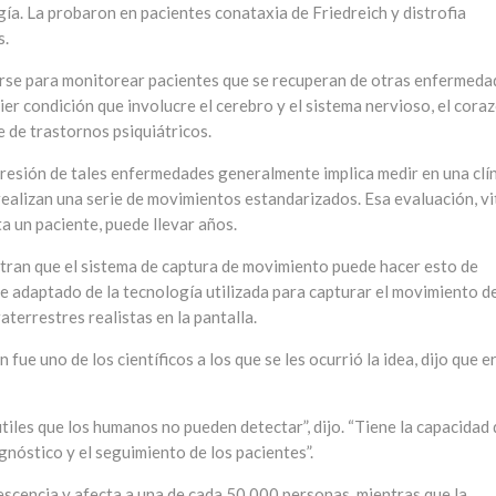
a. La probaron en pacientes conataxia de Friedreich y distrofia
s.
arse para monitorear pacientes que se recuperan de otras enfermeda
er condición que involucre el cerebro y el sistema nervioso, el coraz
e de trastornos psiquiátricos.
gresión de tales enfermedades generalmente implica medir en una clí
 realizan una serie de movimientos estandarizados. Esa evaluación, vi
 un paciente, puede llevar años.
tran que el sistema de captura de movimiento puede hacer esto de
e adaptado de la tecnología utilizada para capturar el movimiento de
aterrestres realistas en la pantalla.
 fue uno de los científicos a los que se les ocurrió la idea, dijo que e
les que los humanos no pueden detectar”, dijo. “Tiene la capacidad 
gnóstico y el seguimiento de los pacientes”.
lescencia y afecta a una de cada 50.000 personas, mientras que la