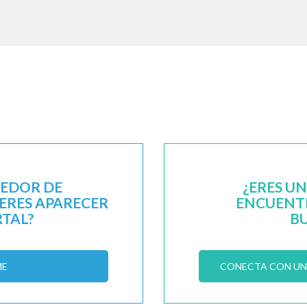
EEDOR DE
¿ERES U
IERES APARECER
ENCUENTR
RTAL?
B
ME
CONECTA CON UN 