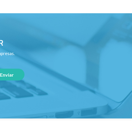
R
mpresas.