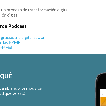
a un proceso de transformación digital
ón digital
tros Podcast:
gracias a la digitalización
se las PYME
ificial
 QUÉ
 cambiando los modelos
dad que se está