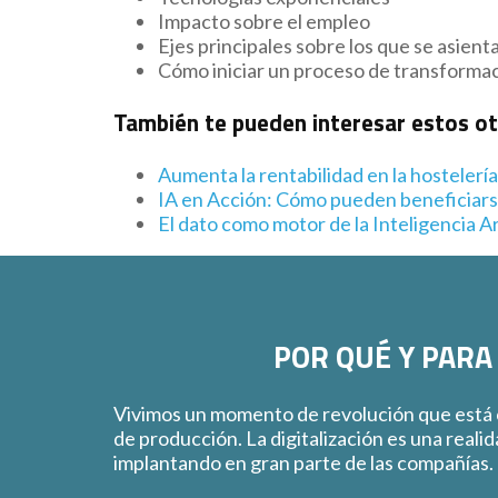
Impacto sobre el empleo
Ejes principales sobre los que se asient
Cómo iniciar un proceso de transformaci
También te pueden interesar estos o
Aumenta la rentabilidad en la hostelería 
IA en Acción: Cómo pueden beneficiar
El dato como motor de la Inteligencia Art
POR QUÉ Y PARA
Vivimos un momento de revolución que está
de producción. La digitalización es una reali
implantando en gran parte de las compañías.