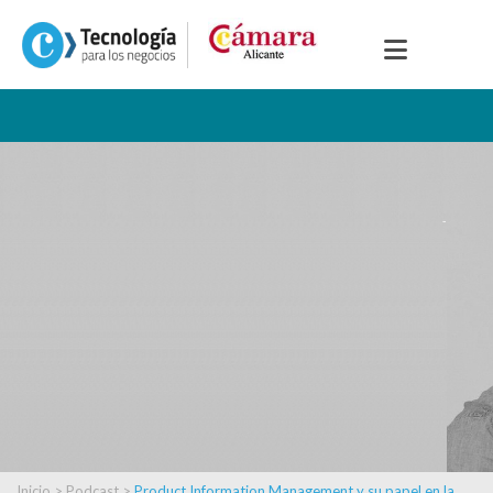
Inicio
>
Podcast
>
Product Information Management y su papel en la