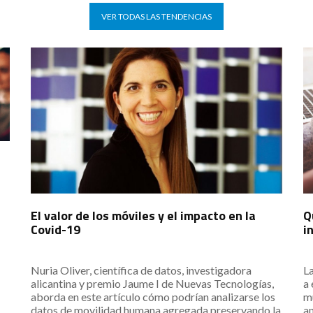
VER TODAS LAS TENDENCIAS
El valor de los móviles y el impacto en la
Q
Covid-19
i
Nuria Oliver, científica de datos, investigadora
L
alicantina y premio Jaume I de Nuevas Tecnologías,
a 
aborda en este artículo cómo podrían analizarse los
m
datos de movilidad humana agregada preservando la
an