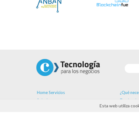
Home Servicios
¿Qué nece
Soluciones
Tendencia
Esta web utiliza coo
Proveedores
Formación
Ayudas
Agenda
Contacto
ayudas D