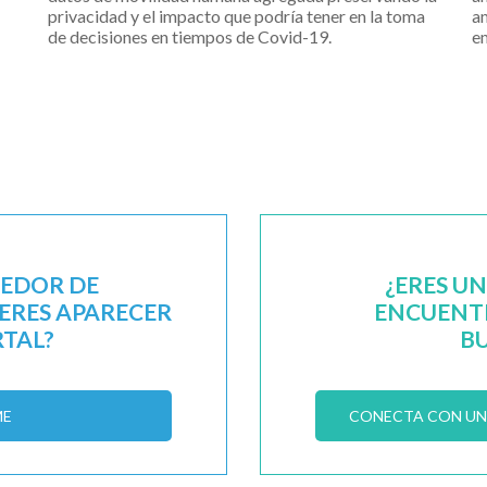
privacidad y el impacto que podría tener en la toma
am
de decisiones en tiempos de Covid-19.
e
EEDOR DE
¿ERES U
IERES APARECER
ENCUENTR
RTAL?
B
ME
CONECTA CON UN 