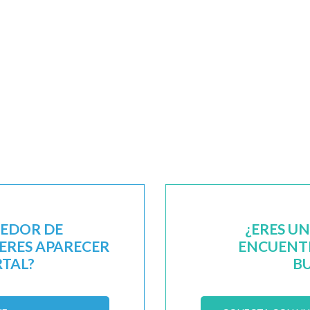
EEDOR DE
¿ERES U
IERES APARECER
ENCUENTR
RTAL?
B