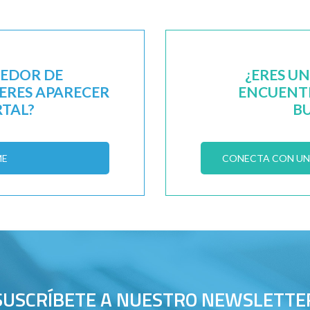
EEDOR DE
¿ERES U
IERES APARECER
ENCUENTR
RTAL?
B
ME
CONECTA CON UN 
SUSCRÍBETE A NUESTRO NEWSLETTE