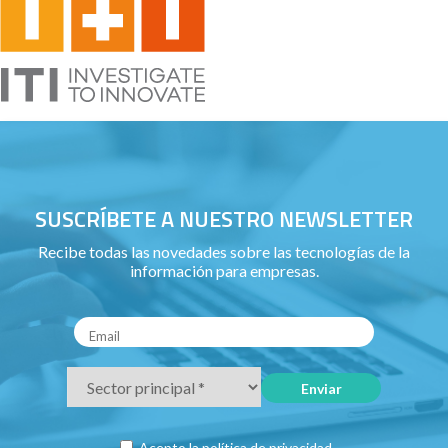
SUSCRÍBETE A NUESTRO NEWSLETTER
Recibe todas las novedades sobre las tecnologías de la
información para empresas.
Acepto la
política de privacidad