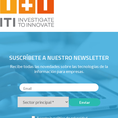
SUSCRÍBETE A NUESTRO NEWSLETTER
Recibe todas las novedades sobre las tecnologías de la
información para empresas.
Acepto la
política de privacidad