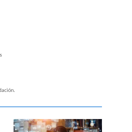
s
dación.