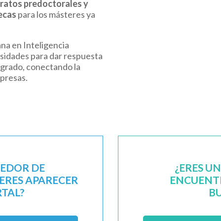
ratos predoctorales y
ecas
para los másteres ya
ana en Inteligencia
ersidades para dar respuesta
sgrado, conectando la
mpresas.
EEDOR DE
¿ERES U
IERES APARECER
ENCUENTR
RTAL?
B