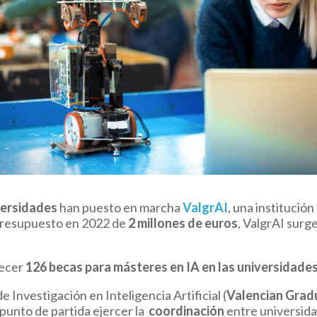
versidades
han puesto en marcha
ValgrAI
, una institució
presupuesto en 2022 de
2 millones de euros
, ValgrAI surge
recer
126 becas para másteres en IA
en las universidade
Investigación en Inteligencia Artificial (
Valencian Grad
punto de partida ejercer la
coordinación
entre universida