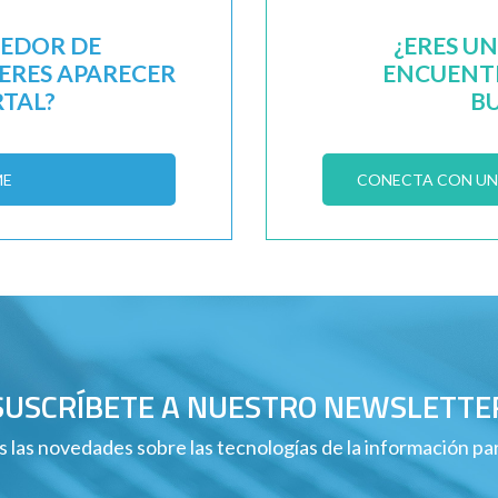
EEDOR DE
¿ERES U
IERES APARECER
ENCUENTR
RTAL?
B
ME
CONECTA CON UN 
SUSCRÍBETE A NUESTRO NEWSLETTE
 las novedades sobre las tecnologías de la información p