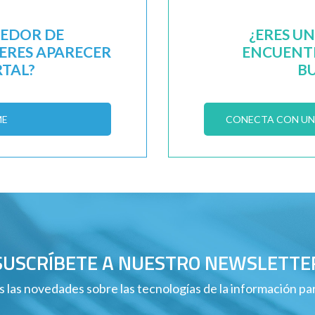
EEDOR DE
¿ERES U
IERES APARECER
ENCUENTR
RTAL?
B
ME
CONECTA CON UN 
SUSCRÍBETE A NUESTRO NEWSLETTE
 las novedades sobre las tecnologías de la información p