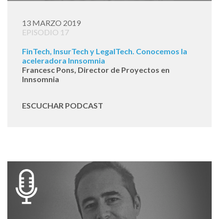
13 MARZO 2019
EPISODIO 17
FinTech, InsurTech y LegalTech. Conocemos la
aceleradora Innsomnia
Francesc Pons, Director de Proyectos en
Innsomnia
ESCUCHAR PODCAST