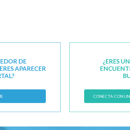
EEDOR DE
¿ERES U
IERES APARECER
ENCUENTR
RTAL?
B
ME
CONECTA CON UN 