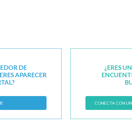
EEDOR DE
¿ERES U
IERES APARECER
ENCUENTR
RTAL?
B
ME
CONECTA CON UN 