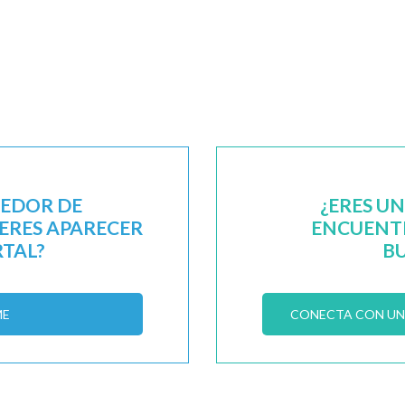
EEDOR DE
¿ERES U
IERES APARECER
ENCUENTR
RTAL?
B
ME
CONECTA CON UN 