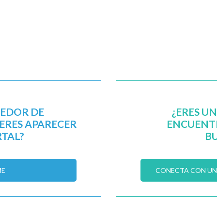
EEDOR DE
¿ERES U
IERES APARECER
ENCUENTR
RTAL?
B
ME
CONECTA CON UN 