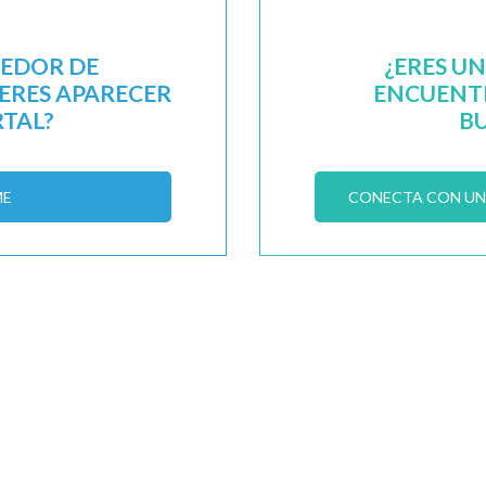
EEDOR DE
¿ERES U
IERES APARECER
ENCUENTR
RTAL?
B
ME
CONECTA CON UN 