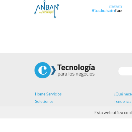
Home Servicios
¿Qué nece
Soluciones
Tendencia
Proveedores
Formación
Esta web utiliza coo
Ayudas
Agenda
Contacto
ayudas D