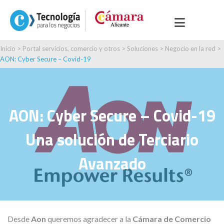
Inicio
>
Portal servicios, comercio y otros
>
Soluciones
>
Negocio en la red
>
AON: Cyber Secure – Covid-19
AON: Cyber Secure – Covid-19
Una solución de Terciario
Avanzado
Desde
Aon
queremos agradecer a la
Cámara de Comercio