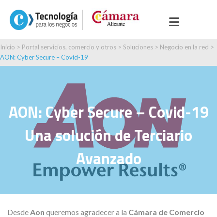
Inicio
>
Portal servicios, comercio y otros
>
Soluciones
>
Negocio en la red
>
AON: Cyber Secure – Covid-19
AON: Cyber Secure – Covid-19
Una solución de Terciario
Avanzado
Desde
Aon
queremos agradecer a la
Cámara de Comercio