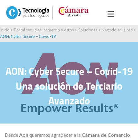
Inicio
>
Portal servicios, comercio y otros
>
Soluciones
>
Negocio en la red
>
AON: Cyber Secure – Covid-19
AON: Cyber Secure – Covid-19
Una solución de Terciario
Avanzado
Desde
Aon
queremos agradecer a la
Cámara de Comercio