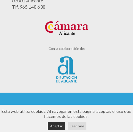
03001 Alicante
Tlf. 965 148 638
Con la colaboración de:
Aviso legal
Esta web utiliza cookies. Al navegar en esta página, aceptas el uso que
hacemos de las cookies.
Política de cookies
Aceptar
Leer más
Política de privacidad