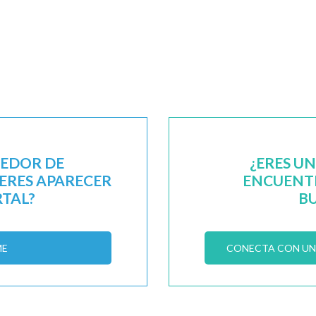
EEDOR DE
¿ERES U
IERES APARECER
ENCUENTR
RTAL?
B
ME
CONECTA CON UN 