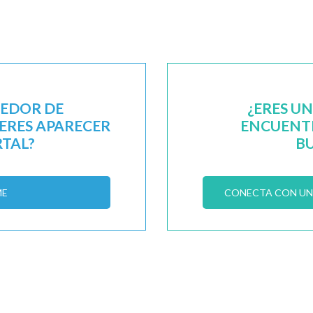
EEDOR DE
¿ERES U
IERES APARECER
ENCUENTR
RTAL?
B
ME
CONECTA CON UN 