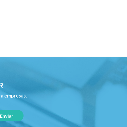
R
ara empresas.