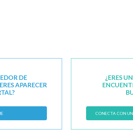
EEDOR DE
¿ERES U
IERES APARECER
ENCUENTR
RTAL?
B
ME
CONECTA CON UN 