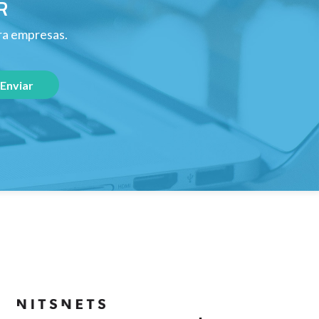
R
ara empresas.