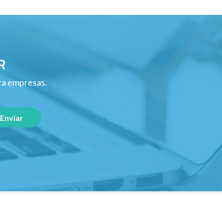
R
ara empresas.