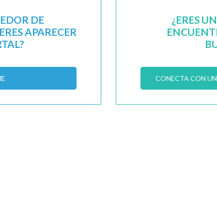
EEDOR DE
¿ERES U
IERES APARECER
ENCUENTR
RTAL?
B
ME
CONECTA CON UN 