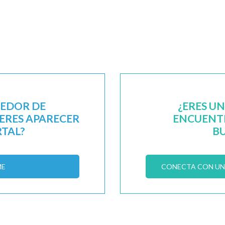
EEDOR DE
¿ERES U
IERES APARECER
ENCUENTR
RTAL?
B
ME
CONECTA CON UN 