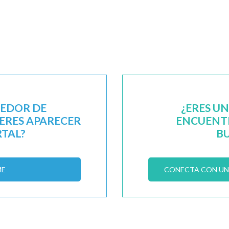
EEDOR DE
¿ERES U
IERES APARECER
ENCUENTR
RTAL?
B
ME
CONECTA CON UN 