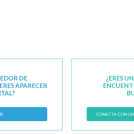
EEDOR DE
¿ERES U
IERES APARECER
ENCUENTR
RTAL?
B
ME
CONECTA CON UN 