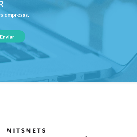
R
ara empresas.