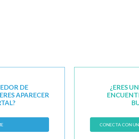
EEDOR DE
¿ERES U
IERES APARECER
ENCUENTR
RTAL?
B
ME
CONECTA CON UN 