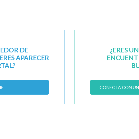
EEDOR DE
¿ERES U
IERES APARECER
ENCUENTR
RTAL?
B
ME
CONECTA CON UN 