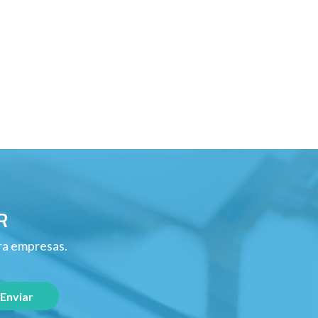
R
ara empresas.