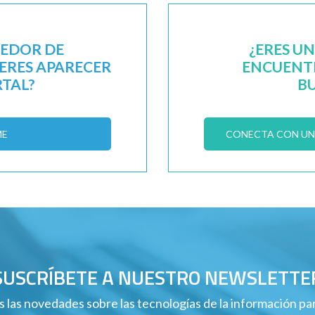
EEDOR DE
¿ERES U
IERES APARECER
ENCUENTR
RTAL?
B
ME
CONECTA CON UN 
SUSCRÍBETE A NUESTRO NEWSLETTE
 las novedades sobre las tecnologías de la información p