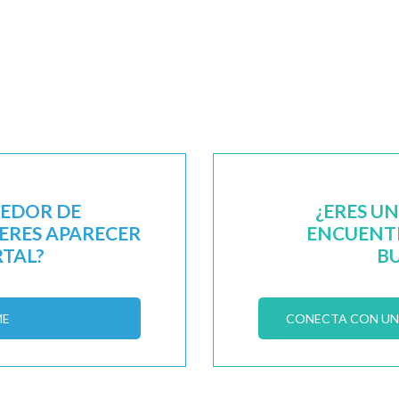
EEDOR DE
¿ERES U
IERES APARECER
ENCUENTR
RTAL?
B
ME
CONECTA CON UN 