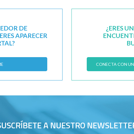
EEDOR DE
¿ERES U
IERES APARECER
ENCUENTR
RTAL?
B
ME
CONECTA CON UN 
SUSCRÍBETE A NUESTRO NEWSLETTE