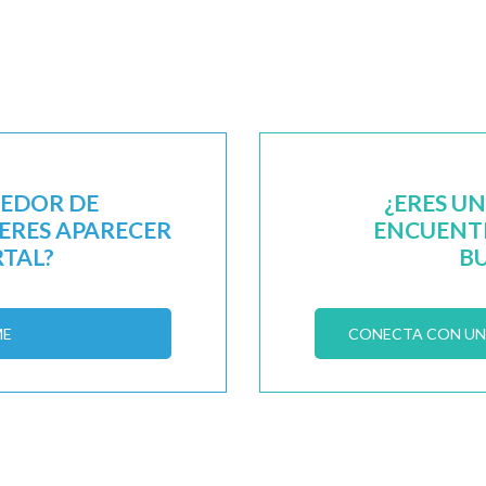
EEDOR DE
¿ERES U
IERES APARECER
ENCUENTR
RTAL?
B
ME
CONECTA CON UN 