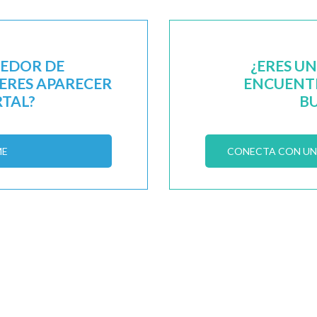
EEDOR DE
¿ERES U
IERES APARECER
ENCUENTR
RTAL?
B
ME
CONECTA CON UN 