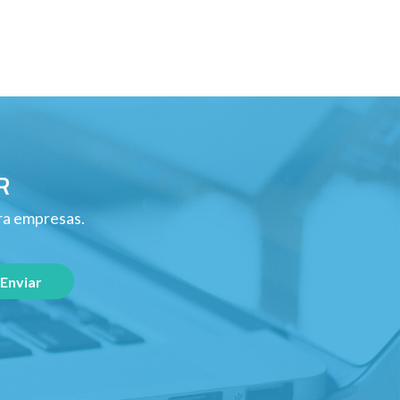
R
ara empresas.