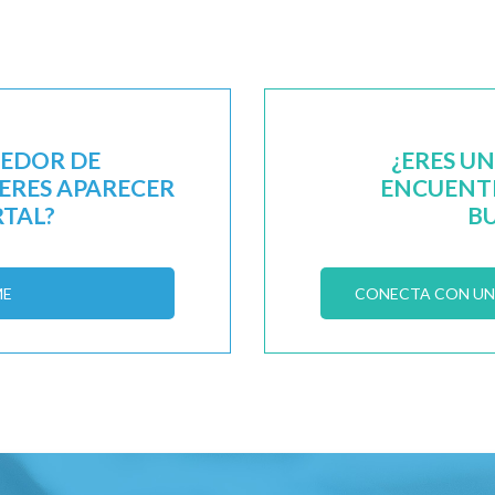
EEDOR DE
¿ERES U
IERES APARECER
ENCUENTR
RTAL?
B
ME
CONECTA CON UN 