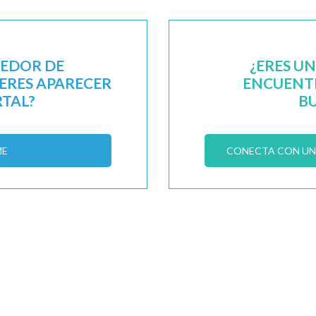
EEDOR DE
¿ERES U
IERES APARECER
ENCUENTR
RTAL?
B
ME
CONECTA CON UN 