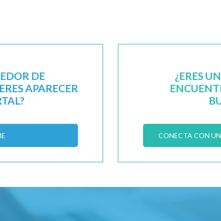
EEDOR DE
¿ERES U
IERES APARECER
ENCUENTR
RTAL?
B
ME
CONECTA CON UN 