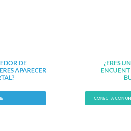
EEDOR DE
¿ERES U
IERES APARECER
ENCUENTR
RTAL?
B
ME
CONECTA CON UN 