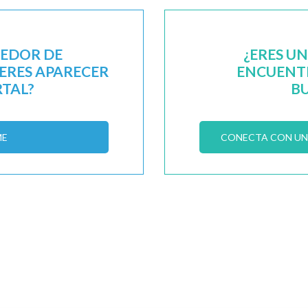
EEDOR DE
¿ERES U
IERES APARECER
ENCUENTR
RTAL?
B
ME
CONECTA CON UN 