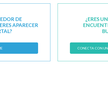
EEDOR DE
¿ERES U
IERES APARECER
ENCUENTR
RTAL?
B
ME
CONECTA CON UN 