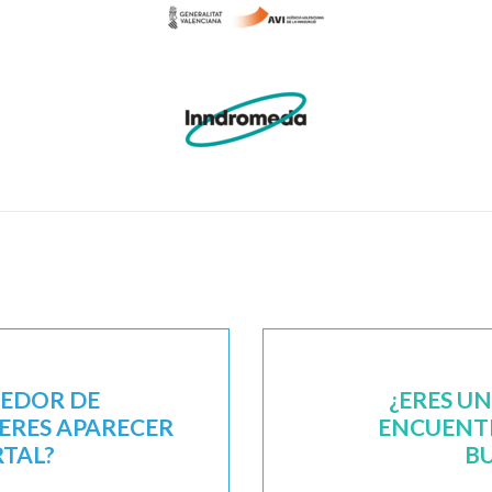
EEDOR DE
¿ERES U
IERES APARECER
ENCUENTR
RTAL?
B