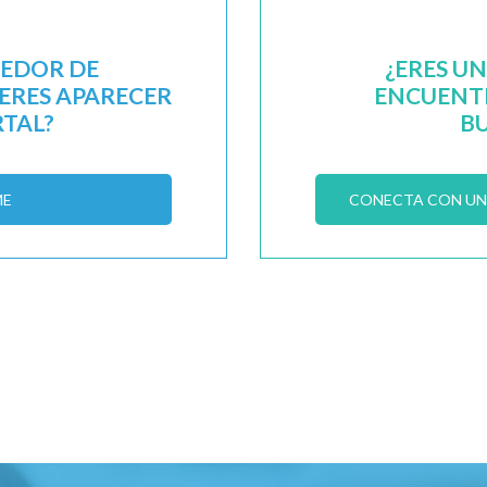
EEDOR DE
¿ERES U
IERES APARECER
ENCUENTR
RTAL?
B
ME
CONECTA CON UN 