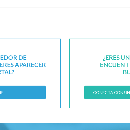
EEDOR DE
¿ERES U
IERES APARECER
ENCUENTR
RTAL?
B
ME
CONECTA CON UN 