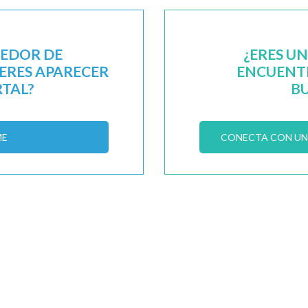
EEDOR DE
¿ERES U
IERES APARECER
ENCUENTR
RTAL?
B
ME
CONECTA CON UN 