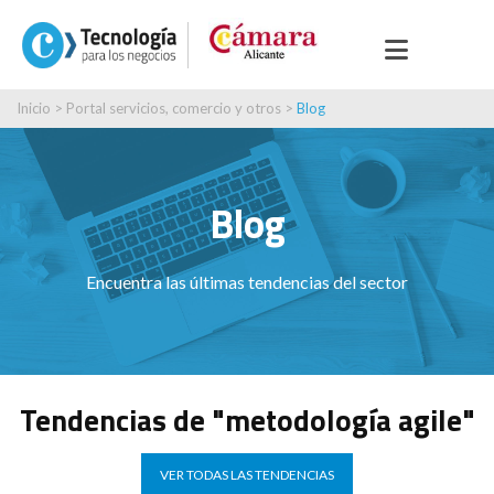
Inicio
>
Portal servicios, comercio y otros
>
Blog
Blog
Encuentra las últimas tendencias del sector
Tendencias de "metodología agile"
VER TODAS LAS TENDENCIAS