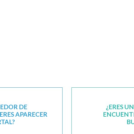
EEDOR DE
¿ERES U
IERES APARECER
ENCUENTR
RTAL?
B