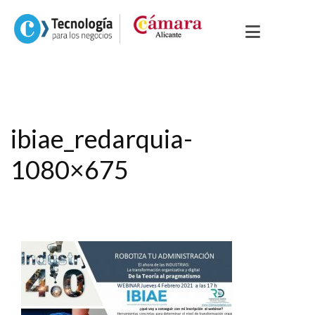
ibiae_redarquia-
1080×675