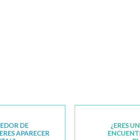
EEDOR DE
¿ERES U
IERES APARECER
ENCUENTR