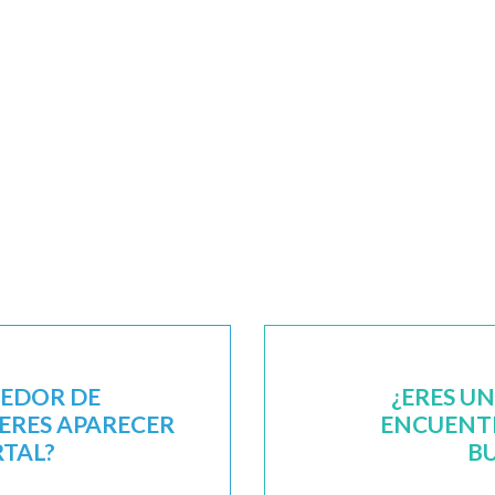
EEDOR DE
¿ERES U
IERES APARECER
ENCUENTR
RTAL?
B